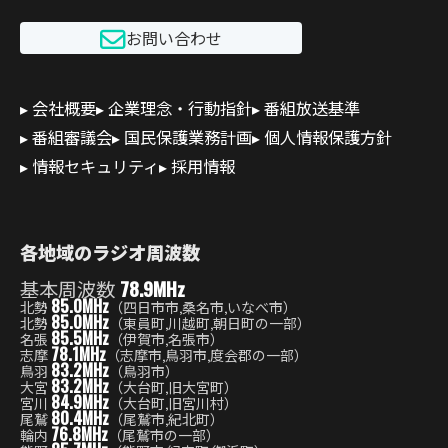
お問い合わせ
会社概要
企業理念・行動指針
番組放送基準
番組審議会
国民保護業務計画
個人情報保護方針
情報セキュリティ
採用情報
各地域のラジオ周波数
基本周波数
78.9MHz
85.0MHz
北勢
（四日市市,桑名市,いなべ市）
85.0MHz
北勢
（東員町,川越町,朝日町の一部）
85.5MHz
名張
（伊賀市,名張市）
78.1MHz
志摩
（志摩市,鳥羽市,度会郡の一部）
83.2MHz
鳥羽
（鳥羽市）
83.2MHz
大宮
（大台町,旧大宮町）
84.9MHz
宮川
（大台町,旧宮川村）
80.4MHz
尾鷲
（尾鷲市,紀北町）
76.8MHz
輪内
（尾鷲市の一部）