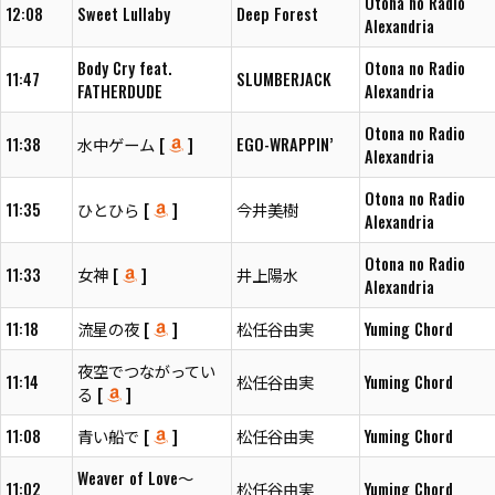
Otona no Radio
12:08
Sweet Lullaby
Deep Forest
Alexandria
Body Cry feat.
Otona no Radio
11:47
SLUMBERJACK
FATHERDUDE
Alexandria
Otona no Radio
11:38
水中ゲーム [
]
EGO-WRAPPIN’
Alexandria
Otona no Radio
11:35
ひとひら [
]
今井美樹
Alexandria
Otona no Radio
11:33
女神 [
]
井上陽水
Alexandria
11:18
流星の夜 [
]
松任谷由実
Yuming Chord
夜空でつながってい
11:14
松任谷由実
Yuming Chord
る [
]
11:08
青い船で [
]
松任谷由実
Yuming Chord
Weaver of Love～
11:02
松任谷由実
Yuming Chord