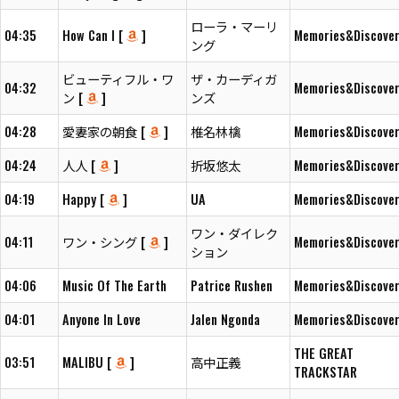
ローラ・マーリ
04:35
How Can I [
]
Memories&Discover
ング
ビューティフル・ワ
ザ・カーディガ
04:32
Memories&Discover
ン [
]
ンズ
04:28
愛妻家の朝食 [
]
椎名林檎
Memories&Discover
04:24
人人 [
]
折坂悠太
Memories&Discover
04:19
Happy [
]
UA
Memories&Discover
ワン・ダイレク
04:11
ワン・シング [
]
Memories&Discover
ション
04:06
Music Of The Earth
Patrice Rushen
Memories&Discover
04:01
Anyone In Love
Jalen Ngonda
Memories&Discover
THE GREAT
03:51
MALIBU [
]
高中正義
TRACKSTAR