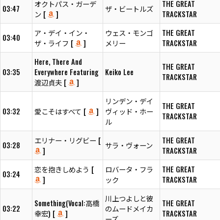
オクトパス・ガーデ
THE GREAT
03:47
ザ・ビートルズ
ン [
]
TRACKSTAR
ア・デイ・イン・
ウェス・モンゴ
THE GREAT
03:40
ザ・ライフ [
]
メリー
TRACKSTAR
Here, There And
THE GREAT
03:35
Everywhere Featuring
Keiko Lee
TRACKSTAR
渡辺貞夫 [
]
リンデン・デイ
THE GREAT
03:32
愛こそはすべて [
]
ヴィッド・ホー
TRACKSTAR
ル
エリナー・リグビー [
THE GREAT
03:28
サラ・ヴォーン
]
TRACKSTAR
恋を抱きしめよう [
ロバータ・フラ
THE GREAT
03:24
]
ック
TRACKSTAR
川上つよしと彼
Something(Vocal:高橋
THE GREAT
03:22
のムードメイカ
幸宏) [
]
TRACKSTAR
ーズ