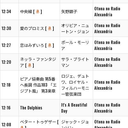
Otona no Radio
12:34
中央線 [
]
矢野顕子
Alexandria
オリビア・ニュ
Otona no Radio
12:30
愛のプロミス [
]
ートン・ジョン
Alexandria
ポール・モーリ
Otona no Radio
12:27
恋はみずいろ [
]
ア
Alexandria
ネッラ・ファンタジ
サラ・ブライト
Otona no Radio
12:20
ア [
]
マン
Alexandria
ロジェ、デュト
ピアノ協奏曲 第5番
ワ、ロイヤル・
Otona no Radio
12:18
ヘ長調 作品103 「エ
フィルハーモニ
Alexandria
ジプト風」 第3楽章
ー管弦楽団
It's A Beautiful
Otona no Radio
12:16
The Dolphins
Day
Alexandria
ベター・トゥゲザー [
ジャック・ジョ
Otona no Radio
12:08
]
ンソン
Alexandria