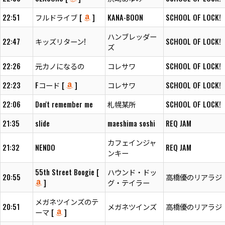
22:51
フルドライブ [
]
KANA-BOON
SCHOOL OF LOCK!
ハンブレッダー
22:47
キッズリターン!
SCHOOL OF LOCK!
ズ
22:26
元カノになるの
コレサワ
SCHOOL OF LOCK!
22:23
Fコード [
]
コレサワ
SCHOOL OF LOCK!
22:06
Don't remember me
札幌某所
SCHOOL OF LOCK!
21:35
slide
maeshima soshi
REQ JAM
カフェインジャ
21:32
NENDO
REQ JAM
ンキー
55th Street Boogie [
ハウンド・ドッ
20:55
高橋優のリアラジ
]
グ・テイラー
メガネツインズのテ
20:51
メガネツインズ
高橋優のリアラジ
ーマ [
]