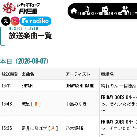
TIMETABLE
PROGRAM
PERSONALITY
MUSICS PLAYED
放送楽曲一覧
本日（2026-08-07）
放送時刻
楽曲名
アーティスト
番組名
16:11
ENYAH
OHAYASHI BAND
純れのん 一目瞭然
FRIDAY GOES ON
15:48
流星 [
]
中島みゆき
っ、それいただきっ
～
FRIDAY GOES ON
15:35
是非に及ばず [
]
乃木坂46
っ、それいただきっ
～