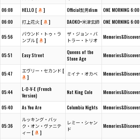
06:08
HELLO [
]
Official髭男dism
ONE MORNING 6:00
06:00
打上花火 [
]
DAOKO×米津玄師
ONE MORNING 6:00
バウンド・トゥ・ラ
ザ・ジョン・バ
05:56
Memories&Discover
ンブル [
]
トラー・トリオ
Queens of the
05:51
Easy Street
Memories&Discover
Stone Age
エヴリー・セカンド [
05:47
ミイナ・オカベ
Memories&Discover
]
L-O-V-E (French
05:44
Nat King Cole
Memories&Discover
Version)
05:40
As You Are
Columbia Nights
Memories&Discover
ルッキング・バッ
レミー・シャン
05:36
ク・オン・ヴァニテ
Memories&Discover
ド
ィー [
]