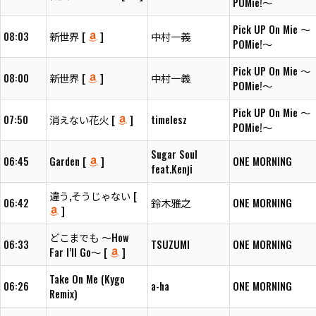
POMie!～
Pick UP On Mie ～
08:03
新世界 [
]
中村一義
POMie!～
Pick UP On Mie ～
08:00
新世界 [
]
中村一義
POMie!～
Pick UP On Mie ～
07:50
消えない花火 [
]
timelesz
POMie!～
Sugar Soul
06:45
Garden [
]
ONE MORNING
feat.Kenji
違う,そうじゃない [
06:42
鈴木雅之
ONE MORNING
]
どこまでも ～How
06:33
TSUZUMI
ONE MORNING
Far I’ll Go～ [
]
Take On Me (Kygo
06:26
a-ha
ONE MORNING
Remix)