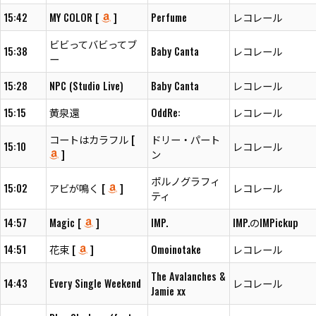
15:42
MY COLOR [
]
Perfume
レコレール
ビビってバビってブ
15:38
Baby Canta
レコレール
ー
15:28
NPC (Studio Live)
Baby Canta
レコレール
15:15
黄泉還
OddRe:
レコレール
コートはカラフル [
ドリー・パート
15:10
レコレール
]
ン
ポルノグラフィ
15:02
アビが鳴く [
]
レコレール
ティ
14:57
Magic [
]
IMP.
IMP.のIMPickup
14:51
花束 [
]
Omoinotake
レコレール
The Avalanches &
14:43
Every Single Weekend
レコレール
Jamie xx