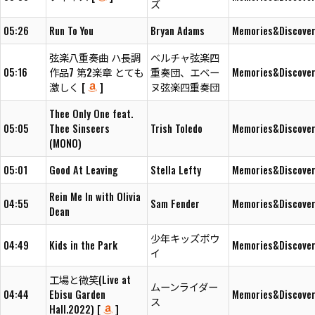
ズ
05:26
Run To You
Bryan Adams
Memories&Discover
弦楽八重奏曲 ハ長調
ベルチャ弦楽四
05:16
作品7 第2楽章 とても
重奏団、エベー
Memories&Discover
激しく [
]
ヌ弦楽四重奏団
Thee Only One feat.
05:05
Thee Sinseers
Trish Toledo
Memories&Discover
(MONO)
05:01
Good At Leaving
Stella Lefty
Memories&Discover
Rein Me In with Olivia
04:55
Sam Fender
Memories&Discover
Dean
少年キッズボウ
04:49
Kids in the Park
Memories&Discover
イ
工場と微笑(Live at
ムーンライダー
04:44
Ebisu Garden
Memories&Discover
ス
Hall.2022) [
]