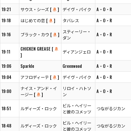
19:21
サウス・シーズ [
]
デイヴ・パイク
A・O・R
19:18
はじめての恋 [
]
タバレス
A・O・R
スティーリー・
19:16
ブラック・カウ [
]
A・O・R
ダン
CHICKEN GREASE [
19:11
ディアンジェロ
A・O・R
]
19:06
Sparkle
Greenwood
A・O・R
19:04
アフロディーテ [
]
デイヴ・パイク
A・O・R
ナイス・アンド・イ
リロイ・ハトソ
19:00
A・O・R
ージー [
]
ン
ビル・ヘイリー
18:51
ルディーズ・ロック
つながるジカン
と彼のコメッツ
ビル・ヘイリー
18:48
ルディーズ・ロック
つながるジカン
と彼のコメッツ