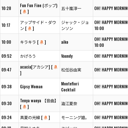
Fun Fun Fine (ポップ)
10:28
五十嵐淳一
OH! HAPPY MORNIN
[
]
アップサイド・ダウ
ジャック・ジョ
OH! HAPPY MORNIN
10:17
ン [
]
ンソン
10:00
OH! HAPPY MORNIN
10:00
キラキラ [
]
aiko
10:00
09:52
かげろう
Vaundy
OH! HAPPY MORNIN
acacia[アカシア] [
09:47
松任谷由実
OH! HAPPY MORNIN
]
Montefiori
09:38
Gipsy Woman
OH! HAPPY MORNIN
Cocktail
Tenya wanya 【音曲】
09:30
澁江夏奈
OH! HAPPY MORNIN
[
]
09:24
真夏の光線 [
]
モーニング娘。
OH! HAPPY MORNIN