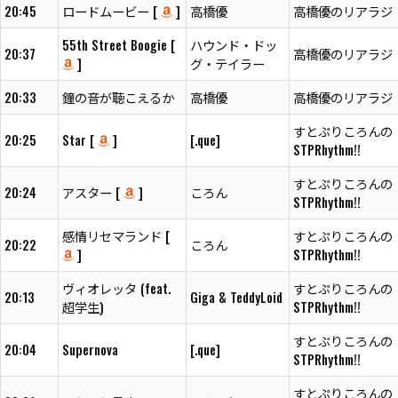
20:45
ロードムービー [
]
高橋優
高橋優のリアラジ
55th Street Boogie [
ハウンド・ドッ
20:37
高橋優のリアラジ
]
グ・テイラー
20:33
鐘の音が聴こえるか
高橋優
高橋優のリアラジ
すとぷりころんの
20:25
Star [
]
[.que]
STPRhythm!!
すとぷりころんの
20:24
アスター [
]
ころん
STPRhythm!!
感情リセマランド [
すとぷりころんの
20:22
ころん
]
STPRhythm!!
ヴィオレッタ (feat.
すとぷりころんの
20:13
Giga & TeddyLoid
超学生)
STPRhythm!!
すとぷりころんの
20:04
Supernova
[.que]
STPRhythm!!
すとぷりころんの