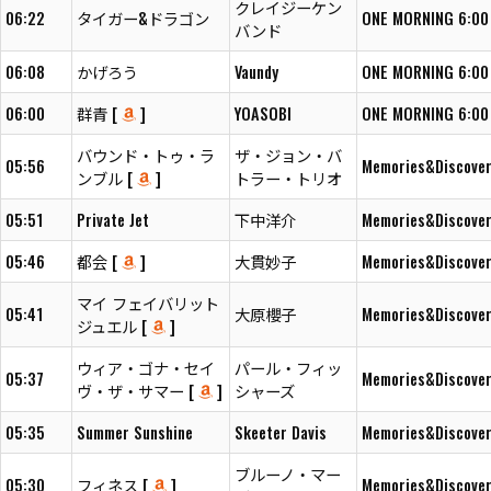
クレイジーケン
06:22
タイガー&ドラゴン
ONE MORNING 6:00
バンド
06:08
かげろう
Vaundy
ONE MORNING 6:00
06:00
群青 [
]
YOASOBI
ONE MORNING 6:00
バウンド・トゥ・ラ
ザ・ジョン・バ
05:56
Memories&Discover
ンブル [
]
トラー・トリオ
05:51
Private Jet
下中洋介
Memories&Discover
05:46
都会 [
]
大貫妙子
Memories&Discover
マイ フェイバリット
05:41
大原櫻子
Memories&Discover
ジュエル [
]
ウィア・ゴナ・セイ
パール・フィッ
05:37
Memories&Discover
ヴ・ザ・サマー [
]
シャーズ
05:35
Summer Sunshine
Skeeter Davis
Memories&Discover
ブルーノ・マー
05:30
フィネス [
]
Memories&Discover