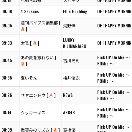
09:18
見知らぬ糸
スピッツ
OH! HAPPY MORNIN
09:08
4 Seasons
Ellie Goulding
OH! HAPPY MORNIN
週刊バイブス編集部 [
09:05
河野伸
OH! HAPPY MORNIN
]
LUCKY
09:03
太陽 [
]
OH! HAPPY MORNIN
KILIMANJARO
あの夏を忘れない [
Pick UP On Mie ～
08:45
吉川晃司
]
POMie!～
Pick UP On Mie ～
08:35
夏いぞん
櫻井優衣
POMie!～
Pick UP On Mie ～
08:26
サヤエンドウ [
]
NEWS
POMie!～
Pick UP On Mie ～
08:14
クッキーキス
AKB48
POMie!～
Pick UP On Mie ～
08:09
微笑みのリズム [
]
高橋優