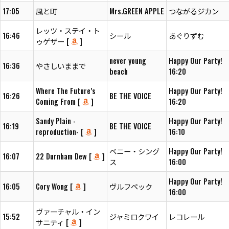
17:05
風と町
Mrs.GREEN APPLE
つながるジカン
レッツ・ステイ・ト
16:46
シール
あぐりずむ
ゥゲザー [
]
never young
Happy Our Party!
16:36
やさしいままで
beach
16:20
Where The Future’s
Happy Our Party!
16:26
BE THE VOICE
Coming From [
]
16:20
Sandy Plain -
Happy Our Party!
16:19
BE THE VOICE
reproduction- [
]
16:10
ベニー・シング
Happy Our Party!
16:07
22 Durnham Dew [
]
ス
16:00
Happy Our Party!
16:05
Cory Wong [
]
ヴルフペック
16:00
ヴァーチャル・イン
15:52
ジャミロクワイ
レコレール
サニティ [
]