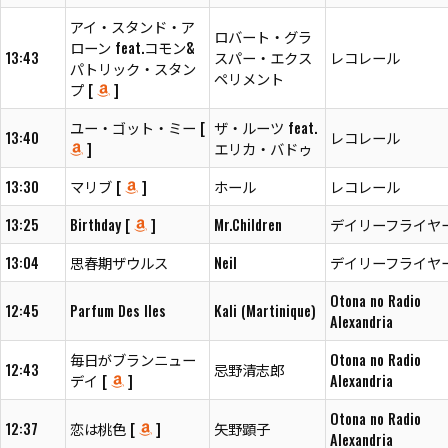
アイ・スタンド・ア
ロバート・グラ
ローン feat.コモン&
13:43
スパー・エクス
レコレール
パトリック・スタン
ペリメント
プ [
]
ユー・ゴット・ミー [
ザ・ルーツ feat.
13:40
レコレール
]
エリカ・バドゥ
13:30
マリブ [
]
ホール
レコレール
13:25
Birthday [
]
Mr.Children
デイリーフライヤ
13:04
思春期ザウルス
Neil
デイリーフライヤ
Otona no Radio
12:45
Parfum Des Iles
Kali (Martinique)
Alexandria
毎日がブランニュー
Otona no Radio
12:43
忌野清志郎
デイ [
]
Alexandria
Otona no Radio
12:37
恋は桃色 [
]
矢野顕子
Alexandria