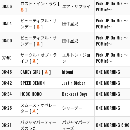
ロスト・イン・ラヴ [
Pick UP On Mie ～
08:06
エア・サプライ
]
POMie!～
ビューティフル・サ
Pick UP On Mie ～
08:04
田中星児
ンデー [
]
POMie!～
ビューティフル・サ
Pick UP On Mie ～
08:00
田中星児
ンデー [
]
POMie!～
サークル・オブ・ラ
エルトン・ジョ
Pick UP On Mie ～
07:50
イフ [
]
ン
POMie!～
06:46
CANDY GIRL [
]
hitomi
ONE MORNING
06:42
SPEED DEMON
Justin Bieber
ONE MORNING
06:34
HOBO HOBO
Backseat Boyz
ONE MORNING
スムース・オペレー
06:26
シャーデー
ONE MORNING
ター [
]
パジャマパーティー
パジャマパーテ
06:21
ONE MORNING 6:00
ズのうた
ィーズ