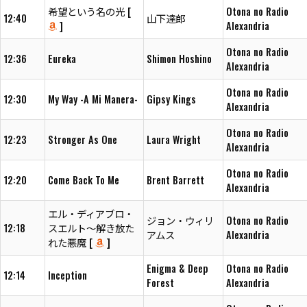
希望という名の光 [
Otona no Radio
12:40
山下達郎
]
Alexandria
Otona no Radio
12:36
Eureka
Shimon Hoshino
Alexandria
Otona no Radio
12:30
My Way -A Mi Manera-
Gipsy Kings
Alexandria
Otona no Radio
12:23
Stronger As One
Laura Wright
Alexandria
Otona no Radio
12:20
Come Back To Me
Brent Barrett
Alexandria
エル・ディアブロ・
ジョン・ウィリ
Otona no Radio
12:18
スエルト～解き放た
アムス
Alexandria
れた悪魔 [
]
Enigma & Deep
Otona no Radio
12:14
Inception
Forest
Alexandria