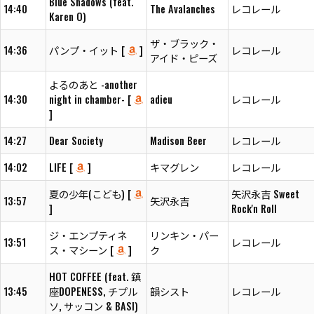
Blue Shadows (feat.
14:40
The Avalanches
レコレール
Karen O)
ザ・ブラック・
14:36
パンプ・イット [
]
レコレール
アイド・ピーズ
よるのあと -another
14:30
night in chamber- [
adieu
レコレール
]
14:27
Dear Society
Madison Beer
レコレール
14:02
LIFE [
]
キマグレン
レコレール
夏の少年(こども) [
矢沢永吉 Sweet
13:57
矢沢永吉
]
Rock'n Roll
ジ・エンプティネ
リンキン・パー
13:51
レコレール
ス・マシーン [
]
ク
HOT COFFEE (feat. 鎮
13:45
座DOPENESS, チプル
韻シスト
レコレール
ソ, サッコン & BASI)