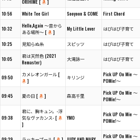
ORIHIME [
]
10:56
White Tee Girl
Sooyoon & COME
First Chord
Hello,Again ～昔から
10:32
My Little Lover
はぴはぴ子育て
ある場所～ [
]
10:25
見知らぬ糸
スピッツ
はぴはぴ子育て
君は天然色 (2021
10:05
大滝詠一
はぴはぴ子育て
Remaster)
カメレオンガール [
Pick UP On Mie ～
09:50
キリンジ
]
POMie!～
Pick UP On Mie ～
09:45
夏の日 [
]
森高千里
POMie!～
君に、胸キュン。-浮
Pick UP On Mie ～
09:38
気なヴァカンス- [
YMO
POMie!～
]
Pick UP On Mie ～
09:29
ラッキープール [
]
JUDY AND MARY