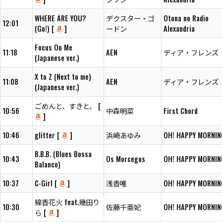
WHERE ARE YOU?
デクスター・ゴ
Otona no Radio
12:01
(Go!) [
]
ードン
Alexandria
Focus On Me
11:18
AEN
ディア・フレンズ
(Japanese ver.)
X to Z (Next to me)
11:08
AEN
ディア・フレンズ
(Japanese ver.)
ごめんと、すきと、 [
10:56
中森明菜
First Chord
]
10:46
glitter [
]
浜崎あゆみ
OH! HAPPY MORNIN
B.B.B. (Blues Bossa
10:43
Os Morcegos
OH! HAPPY MORNIN
Balanco)
10:37
C-Girl [
]
浅香唯
OH! HAPPY MORNIN
線香花火 feat.幾田り
10:30
佐藤千亜妃
OH! HAPPY MORNIN
ら [
]