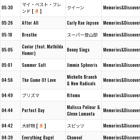
マイ・ベスト・フレ
05:30
クイーン
Memories&Discover
ンド [
]
05:26
After All
Carly Rae Jepsen
Memories&Discover
05:18
Breathe
スーパー登山部
Memories&Discover
Caviar (feat. Mathilda
05:05
Benny Sings
Memories&Discover
Homer)
05:01
Summer Salt
Jimmie Spheeris
Memories&Discover
Michelle Branch
04:56
The Game Of Love
Memories&Discover
& New Radicals
04:49
プリズマ
Ritomo
Memories&Discover
Malissa Polinar &
04:44
Perfect Day
Memories&Discover
Glenn Lumanta
04:42
大好物 [
]
スピッツ
Memories&Discover
04:39
Everything Bagel
Chawool
Memories&Discover