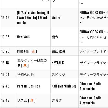
ン
～
(If You're Wondering If
FRIDAY GOES ON
13:45
I Want You To) I Want
Weezer
っ、それいただきっ
You To
～
FRIDAY GOES ON
13:35
New Walk
紫今
っ、それいただきっ
～
13:25
milk tea [
]
福山雅治
デイリーフライヤ
ミルクティーは恋の
13:18
KEYTALK
デイリーフライヤ
味 [
]
13:04
見知らぬ糸
スピッツ
デイリーフライヤ
Otona no Radio
12:45
Parfum Des Iles
Kali (Martinique)
Alexandria
Otona no Radio
12:43
リズム [
]
さらさ
Alexandria