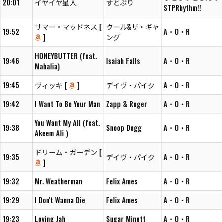
20:01
イヤイヤ星人
すとぷり
STPRhythm!!
サマー・マッドネス [
クール&ザ・ギャ
19:52
A・O・R
]
ング
HONEYBUTTER (feat.
19:46
Isaiah Falls
A・O・R
Mahalia)
19:45
ヴィッキ [
]
デイヴ・パイク
A・O・R
19:42
I Want To Be Your Man
Zapp & Roger
A・O・R
You Want My All (feat.
19:38
Snoop Dogg
A・O・R
Akeem Ali )
ドリーム・ガーデン [
19:35
デイヴ・パイク
A・O・R
]
19:32
Mr. Weatherman
Felix Ames
A・O・R
19:29
I Don't Wanna Die
Felix Ames
A・O・R
19:23
Loving Jah
Sugar Minott
A・O・R