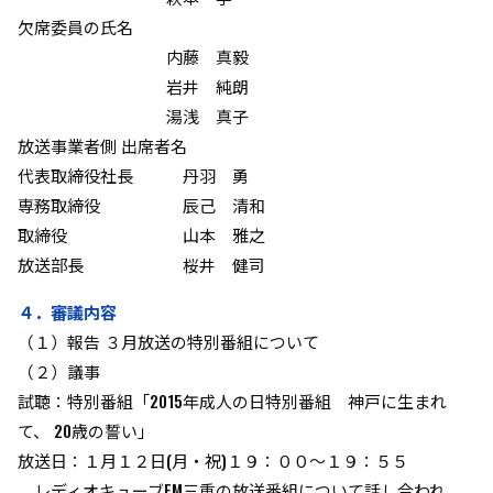
欠席委員の氏名
内藤 真毅
岩井 純朗
湯浅 真子
放送事業者側 出席者名
代表取締役社長 丹羽 勇
専務取締役 辰己 清和
取締役 山本 雅之
放送部長 桜井 健司
４．審議内容
（１）報告 ３月放送の特別番組について
（２）議事
試聴：特別番組「2015年成人の日特別番組 神戸に生まれ
て、 20歳の誓い」
放送日：１月１２日(月・祝)１９：００～１９：５５
レディオキューブFM三重の放送番組について話し合われ