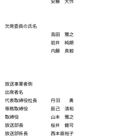
安藤 大作
欠席委員の氏名
高田 雅之
岩井 純朗
内藤 真毅
放送事業者側
出席者名
代表取締役社長 丹羽 勇
専務取締役 辰己 清和
取締役 山本 雅之
放送部長 桜井 健司
放送部係長 西本亜裕子