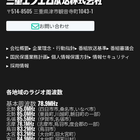
〒514-8505 三重県津市観音寺町1043-1
お問い合わせ
会社概要
企業理念・行動指針
番組放送基準
番組審議会
国民保護業務計画
個人情報保護方針
情報セキュリティ
採用情報
各地域のラジオ周波数
基本周波数
78.9MHz
85.0MHz
北勢
（四日市市,桑名市,いなべ市）
85.0MHz
北勢
（東員町,川越町,朝日町の一部）
85.5MHz
名張
（伊賀市,名張市）
78.1MHz
志摩
（志摩市,鳥羽市,度会郡の一部）
83.2MHz
鳥羽
（鳥羽市）
83.2MHz
大宮
（大台町,旧大宮町）
84.9MHz
宮川
（大台町,旧宮川村）