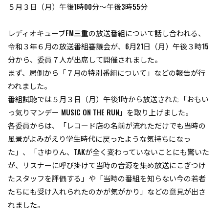
５月３日（月）午後1時00分～午後3時55分
レディオキューブFM三重の放送番組について話し合われる、
令和３年６月の放送番組審議会が、6月21日（月）午後３時15
分から、委員７人が出席して開催されました。
まず、局側から「７月の特別番組について」などの報告が行
われました。
番組試聴では５月３日（月）午後1時から放送された「おもい
っ気りマンデー MUSIC ON THE RUN」を取り上げました。
各委員からは、「レコード店の名前が流れただけでも当時の
風景がよみがえり学生時代に戻ったような気持ちになっ
た」、「さゆりん、TAKが全く変わっていないことにも驚いた
が、リスナーに呼び掛けて当時の音源を集め放送にこぎつけ
たスタッフを評価する」や「当時の番組を知らない今の若者
たちにも受け入れられたのかが気がかり」などの意見が出さ
れました。