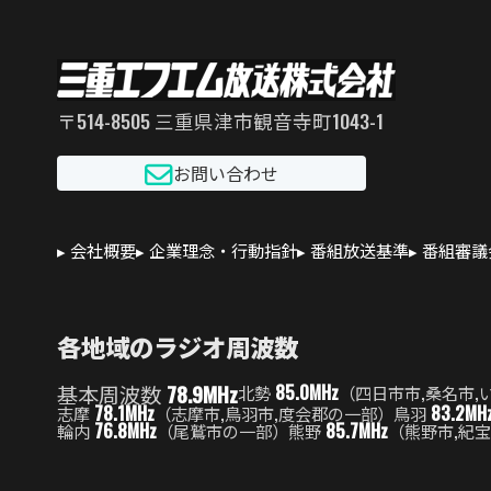
〒514-8505 三重県津市観音寺町1043-1
お問い合わせ
会社概要
企業理念・行動指針
番組放送基準
番組審議
各地域のラジオ周波数
基本周波数
78.9MHz
85.0MHz
北勢
（四日市市,桑名市,
78.1MHz
83.2MH
志摩
（志摩市,鳥羽市,度会郡の一部）
鳥羽
76.8MHz
85.7MHz
輪内
（尾鷲市の一部）
熊野
（熊野市,紀宝