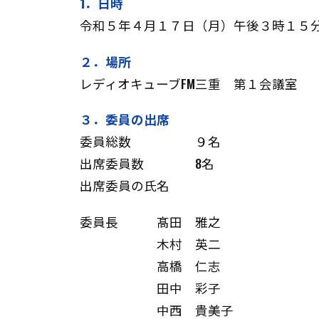
1．日時
令和５年４月１７日（月）午後３時１５
２．場所
レディオキューブFM三重 第１会議室
３．委員の出席
委員総数 ９名
出席委員数 8名
出席委員の氏名
委員長 髙田 雅之
木村 英二
高橋 仁志
田中 彩子
中西 貴美子