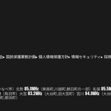
会
国民保護業務計画
個人情報保護方針
情報セキュリティ
採
85.0MHz
85.5
いなべ市）
北勢
（東員町,川越町,朝日町の一部）
名張
z
83.2MHz
84.9MHz
（鳥羽市）
大宮
（大台町,旧大宮町）
宮川
（大台
町,御浜町）