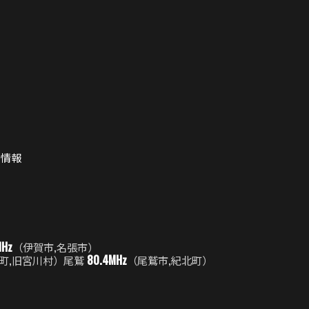
用情報
MHz
（伊賀市,名張市）
80.4MHz
町,旧宮川村）
尾鷲
（尾鷲市,紀北町）