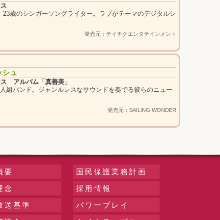
ース
、23歳のシンガーソングライター。ラブがテーマのデジタルシ
発売元：テイチクエンタテインメント
ッシュ
ース アルバム「真善美」
4人組バンド。ジャンルレスなサウンドを奏でる彼らのニュー
。
発売元：SAILING WONDER
概要
国民保護業務計画
理念
採用情報
放送基準
パワープレイ