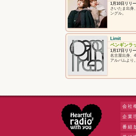
1月10日リリ
さいたま出身
ングル。
Limit
ペンギンラ
1月17日リリ
名古屋出身、
アルバムより
会社
企業
番組