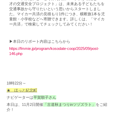
才の交通安全プロジェクト」は、未来ある子どもたちを
交通事故から守りたいという思いからスタートしまし
た。マイカー共済の見積もり1件につき、横断旗1本を児
童館・小学校などへ寄贈できます。詳しくは、「マイカ
ー共済」で検索してチェックしてみてください！
▶本日のリポート内容はこちら
から
https://fmmie.jp/program/kosodate-coop/2025/09/post-
146.php
18時22分～
★ ほっと紀北町
ナビゲーターは
平賀順子さん
本日は
、11月2日開催
「古道秋まつりinツヅズラト」
をご紹
介！