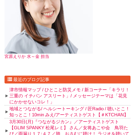
宮原えりか 水～金 担当
最近のブログ記事
津市情報マップ / ひとこと防災メモ / 新コーナー「キラリ！
三重の イチバン アスリート」/ メッセージテーマは「花見
にかかせないコレ！」
地域とつながる/ ヘルシートーキング / 匠Radio / 聴いとこ！
知っとこ！10min みえ/アーティストゲスト【＃KTCHAN】
3月30日(月)『つながるジカン』／アーティストゲスト
【GLIM SPANKY 松尾レミ】 さん／女将あこや会 鳥羽た
び／雨漏り１７:４７／肺、おさむに聴け！ ラジオを聴いて