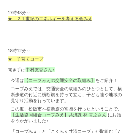
17時48
分～
★ ２１世紀のエネルギーを考える会みえ
18時12分～
★ 子育てコープ
聞き手は
中村友香さん♪
今週は
【コープみえの交通安全の取組み】
をご紹介！
コープみえでは、交通安全の取組みのひとつとして、横
断歩道の付近に横断旗を持って立ち、子ども達や地域の
見守り活動を行っています。
この度、松阪市へ横断旗の寄贈を行ったということで、
【生活協同組合コープみえ】共済課 林 貴之さん
にお話
をうかがいました♪
「コープみえ」と「こくみん共済コープ」が取組む「7