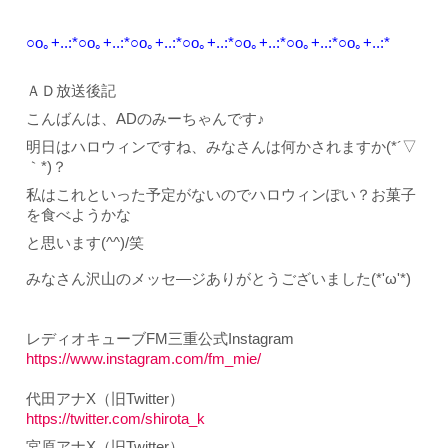
○o｡+..:*○o｡+..:*○o｡+..:*○o｡+..:*○o｡+..:*○o｡+..:*○o｡+..:*
ＡＤ放送後記
こんばんは、ADのみーちゃんです♪
明日はハロウィンですね、みなさんは何かされますか(*´▽
｀*)？
私はこれといった予定がないのでハロウィンぽい？お菓子
を食べようかな
と思います(^^)/笑
みなさん沢山のメッセ―ジありがとうございました(*'ω'*)
レディオキューブFM三重公式Instagram
https://www.instagram.com/fm_mie/
代田アナX（旧Twitter）
https://twitter.com/shirota_k
宮原アナX（旧Twitter）