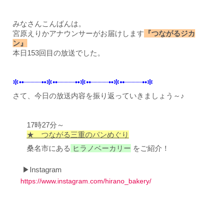
みなさんこんばんは。
宮原えりかアナウンサーがお届けします
『つながるジカ
ン』
本日153回目の放送でした。
✼••┈┈┈┈••✼••┈┈┈┈••✼••┈┈┈┈••✼••┈┈┈┈••✼
さて、今日の放送内容を振り返っていきましょう～♪
17時27分～
★ つながる三重のパンめぐり
桑名市
にある
ヒラノベーカリー
をご紹介！
▶Instagram
https://www.instagram.com/hirano_bakery/