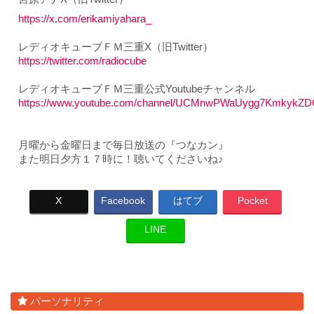
https://x.com/erikamiyahara_
レディオキューブＦＭ三重X（旧Twitter）
https://twitter.com/radiocube
レディオキューブＦＭ三重公式Youtubeチャンネル
https://www.youtube.com/channel/UCMnwPWaUygg7KmkykZ
月曜から金曜日まで毎日放送の『つなカン』
また明日夕方１７時に！聴いてくださいね♪
X
Facebook
はてブ
Pocket
LINE
パーソナリティ