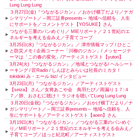
Lung Lung Lung
３月27日(金)『つながるジカン』／おかげ横丁だより／ナガ
シマリゾート／～岡三証券presents～ 地域へ信頼を、人生
にサポートを／コメントゲスト【YOSUKE】さん
つながる三重のパンめぐり／ MIEリポート／２１世紀のエ
ネルギーを考える会みえ／子育てコープ
3月25日(水)『つながるジカン』／ 津市情報マップ / ひとこ
と防災メモ / 企画コーナー「川柳のジカン」/ メッセージテ
ーマは「この春の変化」/アーティストゲスト【yutori】
3月24(火)『つながるジカン』／地域とつながる/ ヘルシート
ーキング / 匠Radio / しんぽとみらいは社長のミカタ！
tokidoki み・エール biz/ インタビュー
3月23日(月)『つながるジカン』／アーティストゲスト
【seiza】 さん／女将あこや会 鳥羽たび／雨漏り１７:４
７／肺、おさむに聴け！ ラジオを聴いてLung Lung Lung
３月20日(金祝)『つながるジカン』／おかげ横丁だより／ナ
ガシマリゾート／～岡三証券presents～ 地域へ信頼を、人
生にサポートを／アーティストゲスト【aoen】さん
3月19日(木)『つながるジカン』／つながる三重のパンめぐ
り／MIEリポート／２１世紀のエネルギーを考える会みえ／
子育てコープ／ほっと紀北町／アーティストゲスト