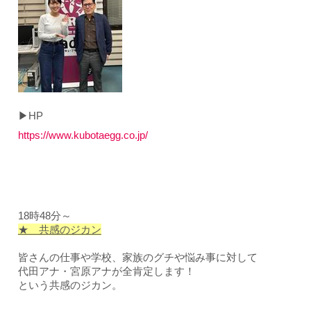
▶HP
https://www.kubotaegg.co.jp/
18時48分～
★ 共感のジカン
皆さんの仕事や学校、家族のグチや悩み事に対して
代田アナ・宮原アナが全肯定します！
という共感のジカン。