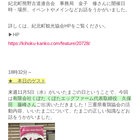
紀北町熊野古道連合会 事務局 金子 修さんに開催日
時・場所、イベントやメインなどお話をうかがいました。
詳しくは、紀北町観光協会HPをご覧ください。
▶HP
https://kihoku-kanko.com/feature/20728/
18時32分～
★ 本日のゲスト
来週11月5日（水）がいいたまごの日ということで、今回
は
有限会社くぼた くぼたエッグファーム代表取締役 久保
田 藤峰さん
ご出演いただきました！
三重県養鶏協会の活
動内容、いいたまごについて、たまごの正しい知識などお
話をうかがいました。