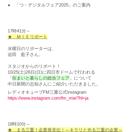
● 「つ・デジタルフェア2025」のご案内
17時41分～
★ ＭＩＥリポート
水曜日のリポーターは、
迫田 藍子さん。
スタジオからのリポート！
10/25(土)26日(日)に四日市ドームで行われる
「
住まいと暮らしの総合フェア
」について
中日新聞の志知さんにご紹介いただきました。
レディオキューブFM三重公式Instagram
https://www.instagram.com/fm_mie/?hl=ja
18時
10
分～
★ まる三重！企業発見伝！～キラリと光る三重の企業～