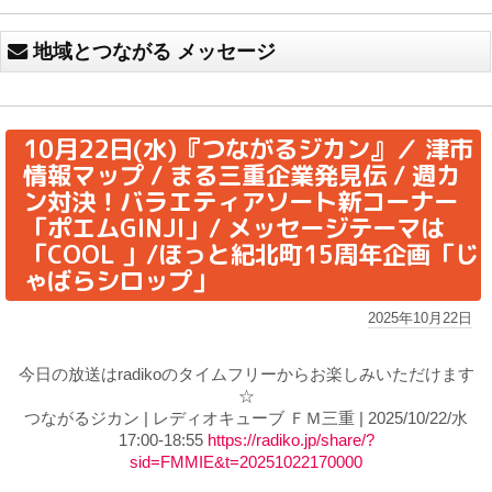
地域とつながる メッセージ
10月22日(水)『つながるジカン』／ 津市
情報マップ / まる三重企業発見伝 / 週カ
ン対決！バラエティアソート新コーナー
「ポエムGINJI」/ メッセージテーマは
「COOL 」/ほっと紀北町15周年企画「じ
ゃばらシロップ」
2025年10月22日
今日の放送はradikoのタイムフリーからお楽しみいただけます
☆
つながるジカン | レディオキューブ ＦＭ三重 | 2025/10/22/水
17:00-18:55
https://radiko.jp/share/?
sid=FMMIE&t=20251022170000