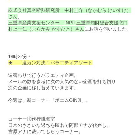
株式会社真空断熱研究所 中村圭介（なかむら けいすけ）
さん
、
三重県産業支援センター INPIT三重県知財総合支援窓口
村上一仁（むらかみ かずひと）さん
にお話を伺いました。
18時22分～
★ 週カン対決！バラエティアソート
週替わりで行うバラエティ企画。
メールの数を参考に次の人気のない企画を打ち切り
次の企画に移し替えていきます。
今週は、新コーナー「ポエムGINJI」。
コーナー①代行懺悔室
日常のささいな過ちを匿名で阿部アナが代弁し、
宮原アナに裁いてもらうコーナー。