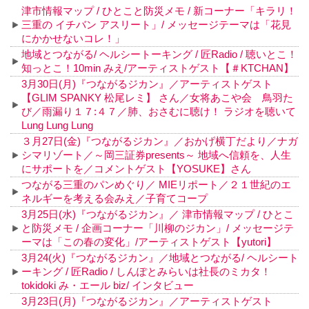
津市情報マップ / ひとこと防災メモ / 新コーナー「キラリ！
三重の イチバン アスリート」/ メッセージテーマは「花見
にかかせないコレ！」
地域とつながる/ ヘルシートーキング / 匠Radio / 聴いとこ！
知っとこ！10min みえ/アーティストゲスト【＃KTCHAN】
3月30日(月)『つながるジカン』／アーティストゲスト
【GLIM SPANKY 松尾レミ】 さん／女将あこや会 鳥羽た
び／雨漏り１７:４７／肺、おさむに聴け！ ラジオを聴いて
Lung Lung Lung
３月27日(金)『つながるジカン』／おかげ横丁だより／ナガ
シマリゾート／～岡三証券presents～ 地域へ信頼を、人生
にサポートを／コメントゲスト【YOSUKE】さん
つながる三重のパンめぐり／ MIEリポート／２１世紀のエ
ネルギーを考える会みえ／子育てコープ
3月25日(水)『つながるジカン』／ 津市情報マップ / ひとこ
と防災メモ / 企画コーナー「川柳のジカン」/ メッセージテ
ーマは「この春の変化」/アーティストゲスト【yutori】
3月24(火)『つながるジカン』／地域とつながる/ ヘルシート
ーキング / 匠Radio / しんぽとみらいは社長のミカタ！
tokidoki み・エール biz/ インタビュー
3月23日(月)『つながるジカン』／アーティストゲスト