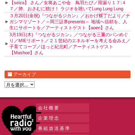
【seiza】 さん／女将あこや会 鳥羽たび／雨漏り１７:４
７／肺、おさむに聴け！ ラジオを聴いてLung Lung Lung
３月20日(金祝)『つながるジカン』／おかげ横丁だより／ナ
ガシマリゾート／～岡三証券presents～ 地域へ信頼を、人
生にサポートを／アーティストゲスト【aoen】さん
3月19日(木)『つながるジカン』／つながる三重のパンめぐ
り／MIEリポート／２１世紀のエネルギーを考える会みえ／
子育てコープ／ほっと紀北町／アーティストゲスト
【Mashoe】さん
アーカイブ
会社概要
企業理念
番組放送基準