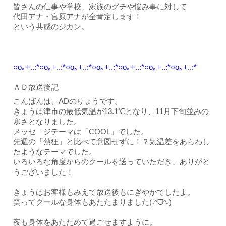
皆さんの仕事や学校、家族のグチや悩み事に対して
代田アナ・宮原アナが全肯定します！
という共感のジカン。
○o｡+..:*○o｡+..:*○o｡+..:*○o｡+..:*○o｡+..:*○o｡+..:*○o｡+..:*
ＡＤ放送後記
こんばんは、ADのりょうです。
きょうは津市の最低気温が13.1℃となり、11月下旬並みの
寒さとなりました。
メッセ―ジテーマは「COOL」でした。
先週の「熱狂」と比べて意図せずに！？気温差をあらわし
たようなテーマでした。
いろいろな角度からのクールを送っていただき、ありがと
うございました！
きょうはお客様もみえて放送後もにぎやかでしたよ。
笑ってクールな身体もあたたまりました
(˶ᵔᗜᵔ˶)
夜も身体をあたためて過ごせますように。