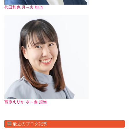
代田和也 月～火 担当
宮原えりか 水～金 担当
最近のブログ記事