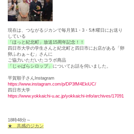
現在は、つながるジカンで毎月第1・3・5木曜日にお送り
している
「ほっと紀北町」放送15周年記念！！
四日市大学の学生さんと紀北町と四日市にお店がある「卵
卵ふわぁ～む」さんに
ご協力いただいた
コラボ商品
「じゃばらシロップ」
についてお話を伺いました。
平賀順子さんInstagram
https://www.instagram.com/p/DP3fM4EkiUC/
四日市大学
https://www.yokkaichi-u.ac.jp/yokkaichi-info/archives/17091
18時48分～
★ 共感のジカン