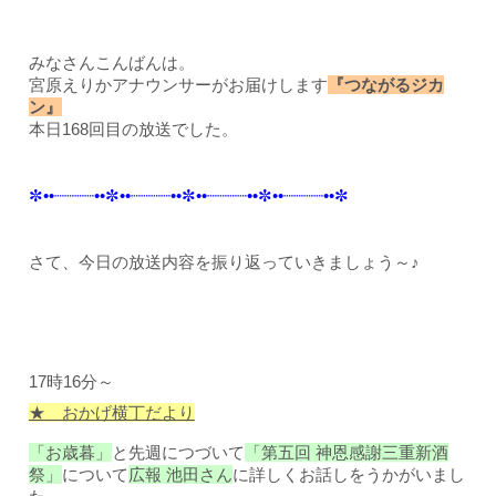
みなさんこんばんは。
宮原えりかアナウンサーがお届けします
『つながるジカ
ン』
本日168回目の放送でした。
✼••┈┈┈┈••✼••┈┈┈┈••✼••┈┈┈┈••✼••┈┈┈┈••✼
さて、今日の放送内容を振り返っていきましょう～♪
17時16分～
★ おかげ横丁だより
「お歳暮」
と先週につづいて
「第五回 神恩感謝三重新酒
祭
」
について
広報 池田さん
に詳しく
お話しをうかがいまし