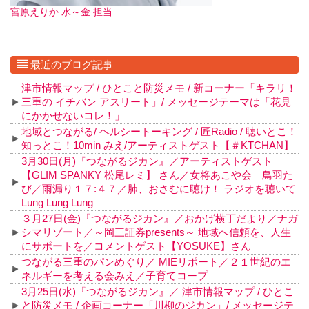
宮原えりか 水～金 担当
最近のブログ記事
津市情報マップ / ひとこと防災メモ / 新コーナー「キラリ！
三重の イチバン アスリート」/ メッセージテーマは「花見
にかかせないコレ！」
地域とつながる/ ヘルシートーキング / 匠Radio / 聴いとこ！
知っとこ！10min みえ/アーティストゲスト【＃KTCHAN】
3月30日(月)『つながるジカン』／アーティストゲスト
【GLIM SPANKY 松尾レミ】 さん／女将あこや会 鳥羽た
び／雨漏り１７:４７／肺、おさむに聴け！ ラジオを聴いて
Lung Lung Lung
３月27日(金)『つながるジカン』／おかげ横丁だより／ナガ
シマリゾート／～岡三証券presents～ 地域へ信頼を、人生
にサポートを／コメントゲスト【YOSUKE】さん
つながる三重のパンめぐり／ MIEリポート／２１世紀のエ
ネルギーを考える会みえ／子育てコープ
3月25日(水)『つながるジカン』／ 津市情報マップ / ひとこ
と防災メモ / 企画コーナー「川柳のジカン」/ メッセージテ