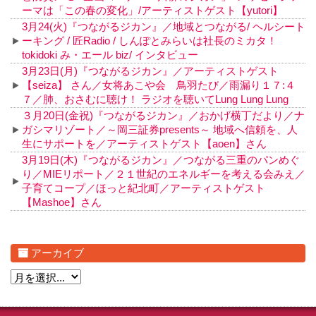
ーマは「この春の変化」/アーティストゲスト【yutori】
3月24(火)『つながるジカン』／地域とつながる/ ヘルシート
ーキング / 匠Radio / しんぽとみらいは社長のミカタ！
tokidoki み・エール biz/ インタビュー
3月23日(月)『つながるジカン』／アーティストゲスト
【seiza】 さん／女将あこや会 鳥羽たび／雨漏り１７:４
７／肺、おさむに聴け！ ラジオを聴いてLung Lung Lung
３月20日(金祝)『つながるジカン』／おかげ横丁だより／ナ
ガシマリゾート／～岡三証券presents～ 地域へ信頼を、人
生にサポートを／アーティストゲスト【aoen】さん
3月19日(木)『つながるジカン』／つながる三重のパンめぐ
り／MIEリポート／２１世紀のエネルギーを考える会みえ／
子育てコープ／ほっと紀北町／アーティストゲスト
【Mashoe】さん
アーカイブ