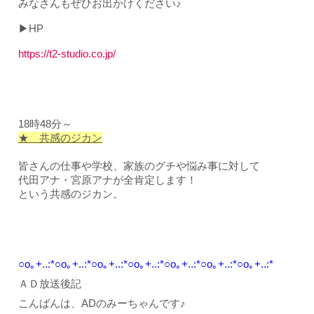
みなさんもぜひお出かけください♪
▶HP
https://t2-studio.co.jp/
18時48分～
★ 共感のジカン
皆さんの仕事や学校、家族のグチや悩み事に対して
代田アナ・宮原アナが全肯定します！
という共感のジカン。
○o｡+..:*○o｡+..:*○o｡+..:*○o｡+..:*○o｡+..:*○o｡+..:*○o｡+..:*
ＡＤ放送後記
こんばんは、ADのみーちゃんです♪