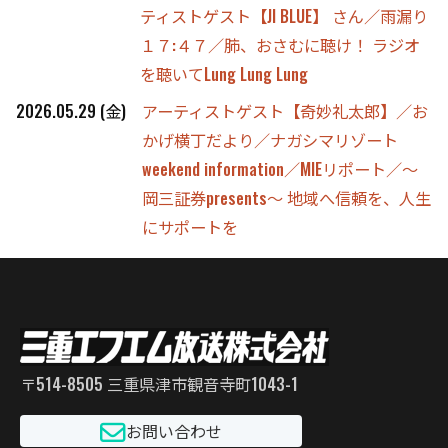
ティストゲスト【JI BLUE】 さん／雨漏り
１７:４７／肺、おさむに聴け！ ラジオ
を聴いてLung Lung Lung
2026.05.29 (金)
アーティストゲスト【奇妙礼太郎】／お
かげ横丁だより／ナガシマリゾート
weekend information／MIEリポート／～
岡三証券presents～ 地域へ信頼を、人生
にサポートを
〒514-8505 三重県津市観音寺町1043-1
お問い合わせ