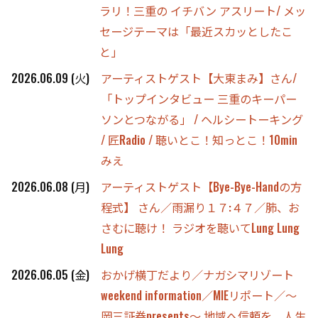
ラリ！三重の イチバン アスリート/ メッ
セージテーマは「最近スカッとしたこ
と」
2026.06.09 (火)
アーティストゲスト【大東まみ】さん/
「トップインタビュー 三重のキーパー
ソンとつながる」 / ヘルシートーキング
/ 匠Radio / 聴いとこ！知っとこ！10min
みえ
2026.06.08 (月)
アーティストゲスト【Bye-Bye-Handの方
程式】 さん／雨漏り１７:４７／肺、お
さむに聴け！ ラジオを聴いてLung Lung
Lung
2026.06.05 (金)
おかげ横丁だより／ナガシマリゾート
weekend information／MIEリポート／～
岡三証券presents～ 地域へ信頼を、人生