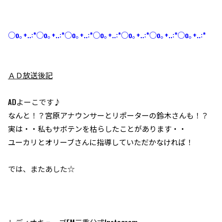
○o｡+..:*○o｡+..:*○o｡+..:*○o｡+..:*○o｡+..:*○o｡+..:*○o｡+..:*
ＡＤ放送後記
ADよーこです♪
なんと！？宮原アナウンサーとリポーターの鈴木さんも！？
実は・・私もサボテンを枯らしたことがあります・・
ユーカリとオリーブさんに指導していただかなければ！
では、またあした☆