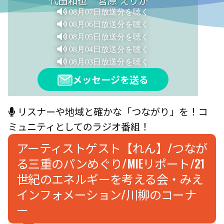
代田和也
宮原 えりか
08月07日放送分を聴く
08月06日放送分を聴く
08月05日放送分を聴く
08月04日放送分を聴く
08月03日放送分を聴く
メッセージを送る
リスナーや地域と確かな「つながり」を！コ
ミュニティとしてのラジオ番組！
アーティストゲスト【れん】/つなが
る三重のパンめぐり/MIEリポート/21
世紀のエネルギーを考える会・みえ
インフォメーション/川柳のコーナ
ー