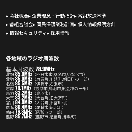
会社概要
企業理念・行動指針
番組放送基準
番組審議会
国民保護業務計画
個人情報保護方針
情報セキュリティ
採用情報
各地域のラジオ周波数
基本周波数
78.9MHz
85.0MHz
北勢
（四日市市,桑名市,いなべ市）
85.0MHz
北勢
（東員町,川越町,朝日町の一部）
85.5MHz
名張
（伊賀市,名張市）
78.1MHz
志摩
（志摩市,鳥羽市,度会郡の一部）
83.2MHz
鳥羽
（鳥羽市）
83.2MHz
大宮
（大台町,旧大宮町）
84.9MHz
宮川
（大台町,旧宮川村）
80.4MHz
尾鷲
（尾鷲市,紀北町）
76.8MHz
輪内
（尾鷲市の一部）
85.7MHz
熊野
（熊野市,紀宝町,御浜町）