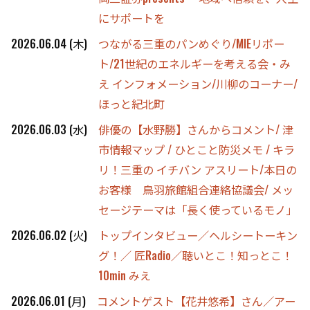
にサポートを
2026.06.04 (木)
つながる三重のパンめぐり/MIEリポー
ト/21世紀のエネルギーを考える会・み
え インフォメーション/川柳のコーナー/
ほっと紀北町
2026.06.03 (水)
俳優の【水野勝】さんからコメント/ 津
市情報マップ / ひとこと防災メモ / キラ
リ！三重の イチバン アスリート/本日の
お客様 鳥羽旅館組合連絡協議会/ メッ
セージテーマは「長く使っているモノ」
2026.06.02 (火)
トップインタビュー／ヘルシートーキン
グ！／ 匠Radio／聴いとこ！知っとこ！
10min みえ
2026.06.01 (月)
コメントゲスト【花井悠希】さん／アー