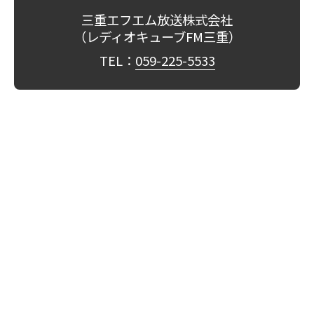
三重エフエム放送株式会社
（レディオキューブFM三重）
TEL：
059-225-5533
会社概要
企業理念
番組放送基準
番組審議会
個人情報保護方針
国民保護業務計画
採用情報