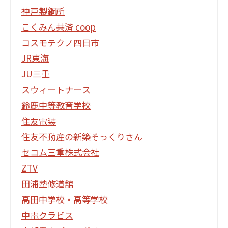
神戸製鋼所
こくみん共済 coop
コスモテクノ四日市
JR東海
JU三重
スウィートナース
鈴鹿中等教育学校
住友電装
住友不動産の新築そっくりさん
セコム三重株式会社
ZTV
田浦塾修道舘
高田中学校・高等学校
中電クラビス