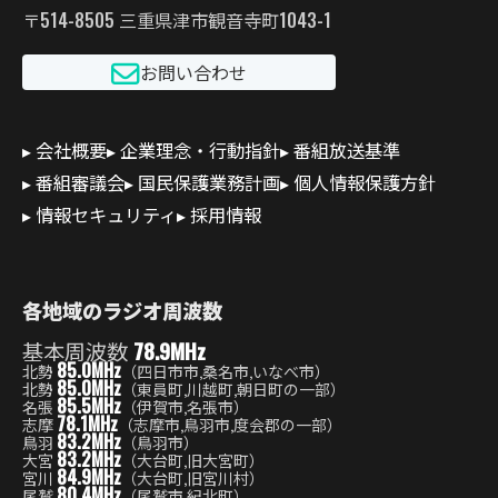
〒514-8505 三重県津市観音寺町1043-1
お問い合わせ
会社概要
企業理念・行動指針
番組放送基準
番組審議会
国民保護業務計画
個人情報保護方針
情報セキュリティ
採用情報
各地域のラジオ周波数
基本周波数
78.9MHz
85.0MHz
北勢
（四日市市,桑名市,いなべ市）
85.0MHz
北勢
（東員町,川越町,朝日町の一部）
85.5MHz
名張
（伊賀市,名張市）
78.1MHz
志摩
（志摩市,鳥羽市,度会郡の一部）
83.2MHz
鳥羽
（鳥羽市）
83.2MHz
大宮
（大台町,旧大宮町）
84.9MHz
宮川
（大台町,旧宮川村）
80.4MHz
尾鷲
（尾鷲市,紀北町）