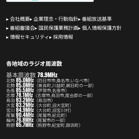
会社概要
企業理念・行動指針
番組放送基準
番組審議会
国民保護業務計画
個人情報保護方針
情報セキュリティ
採用情報
各地域のラジオ周波数
基本周波数
78.9MHz
85.0MHz
北勢
（四日市市,桑名市,いなべ市）
85.0MHz
北勢
（東員町,川越町,朝日町の一部）
85.5MHz
名張
（伊賀市,名張市）
78.1MHz
志摩
（志摩市,鳥羽市,度会郡の一部）
83.2MHz
鳥羽
（鳥羽市）
83.2MHz
大宮
（大台町,旧大宮町）
84.9MHz
宮川
（大台町,旧宮川村）
80.4MHz
尾鷲
（尾鷲市,紀北町）
76.8MHz
輪内
（尾鷲市の一部）
85.7MHz
熊野
（熊野市,紀宝町,御浜町）