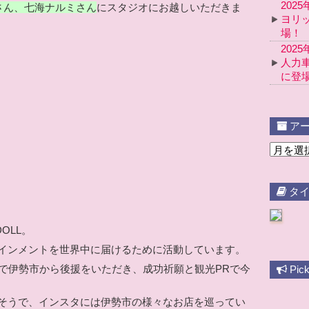
202
さん、七海ナルミさん
にスタジオにお越しいただきま
ヨリ
場！
202
人力
に登
アー
タイ
OLL。
インメントを世界中に届けるために活動しています。
業で伊勢市から後援をいただき、成功祈願と観光PRで今
Pic
そうで、インスタには伊勢市の様々なお店を巡ってい