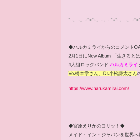
*:.。..。.:*●*:.。..。.:*○*:.。..。.:*●
◆ハルカミライからのコメントO
2月1日にNew Album 「
生きると
4人組ロックバンド
ハルカミライ
Vo.橋本学さん、Dr.小松謙太さん
https://www.harukamirai.com/
◆宮原えりかのヨリッ！◆
メイド・イン・ジャパンを世界へ