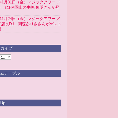
5年1月31日（金）マジックアワー ／
ッ！にFM岡山の牛嶋 俊明さんが登
5年1月24日（金）マジックアワー ／
車店長DJ、関森ありささんがゲスト
場！
カイブ
ムテーブル
kUp