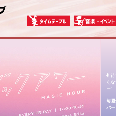
待
あな
ー”
毎週金
パー