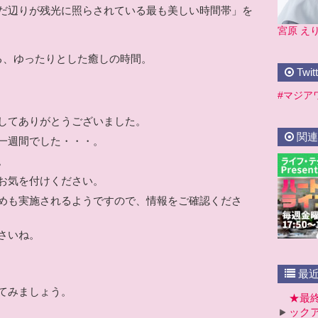
だ辺りが残光に照らされている最も美しい時間帯」
を
宮原 え
る、ゆったりとした癒しの時間。
Twitt
#マジアワ o
してありがとうございました。
関連
一週間でした・・・。
。
お気を付けください。
めも実施されるようですので、情報をご確認くださ
さいね。
最近
てみましょう。
★最終
ックア