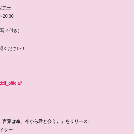
ツアー
20:30
ト写メ付き)
認ください！
ll_official/
の雨、言葉は傘、今から君と会う。
」
をリリース！
イター