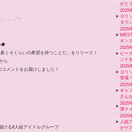
がと
202
ヨリ
*:.。..。.:*○
タウ
202
WES
オン
A◆
202
は鼻くそくらいの希望を持つことだ
」をリリース！
ピー
ント
から
202
のコメントをお届けしました！
ヨリ
登場
202
ギャ
さん
202
津ク
202
人組ア
届ける8人組アイドルグループ
がゲ