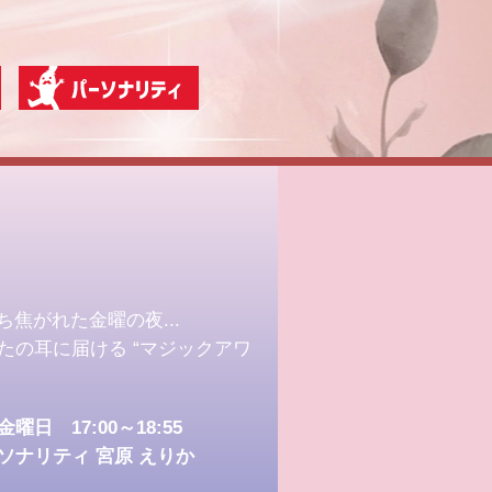
ち焦がれた金曜の夜...
たの耳に届ける “マジックアワ
曜日 17:00～18:55
ソナリティ
宮原 えりか