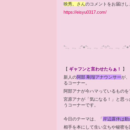
映秀。さん
のコメントをお届けし
https://eisyu0317.com/
*:.。..。.:*●*:.。..。.:*○*:.。..。.:*●
【
ギャフン
と言わせたらぁ！
】
新人の
阿部 剛瑠アナウンサー
が、
るコーナー。
阿部アナが今ハマっているものを
宮原アナが「気になる！」と思っ
うコーナーです。
今日のテーマは、
「
岸辺露伴は動
相手を本にして生い立ちや秘密を