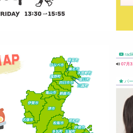
rad
07月
パー