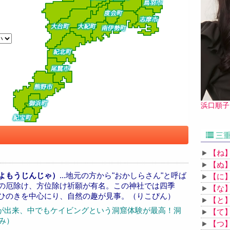
浜口順子
三重
【ね
【ぬ
よもうじんじゃ）
...地元の方から"おかしらさん"と呼ば
【に
の厄除け、方位除け祈願が有名。この神社では四季
【な
ひのきを中心にり、自然の趣が見事。（りこぴん）
【と
体験が出来、中でもケイビングという洞窟体験が最高！洞
【て
み）
【つ