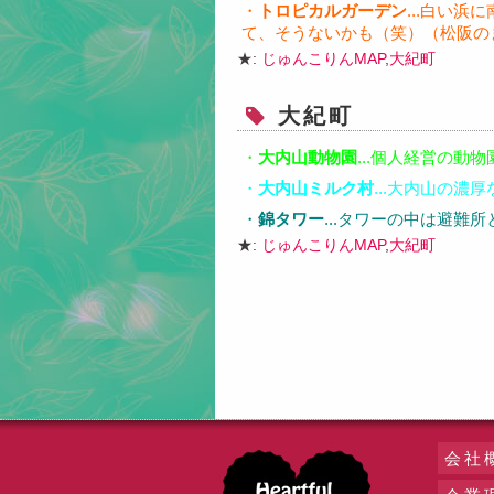
・
トロピカルガーデン
...白い
て、そうないかも（笑）（松阪の
★:
じゅんこりんMAP
,
大紀町
大紀町
・
大内山動物園
...個人経営の
・
大内山ミルク村
...大内山の
・
錦タワー
...タワーの中は避難
★:
じゅんこりんMAP
,
大紀町
会社