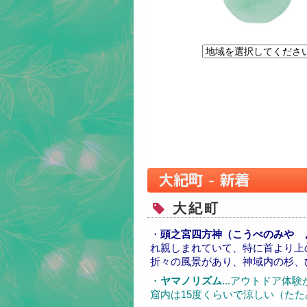
大紀町 - 新着
大紀町
・
頭之宮四方神（こうべのみや 
れ親しまれていて、特に首より上
折々の風景があり、神域内の杉、
・
ヤマノリズム
...アウトドア
窟内は15度くらいで涼しい（たた