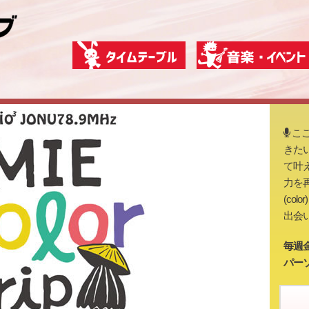
こ
きた
て叶
力を
(co
出会
毎週金曜
パー