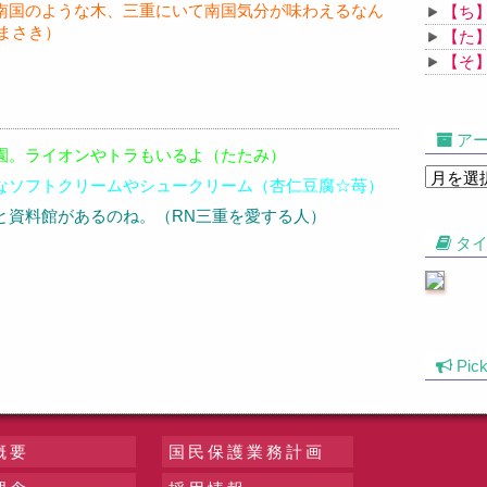
浜に南国のような木、三重にいて南国気分が味わえるなん
【ち
まさき）
【た
【そ
アー
動物園。ライオンやトラもいるよ（たたみ）
濃厚なソフトクリームやシュークリーム（杏仁豆腐☆苺）
所と資料館があるのね。（RN三重を愛する人）
タイ
Pic
概要
国民保護業務計画