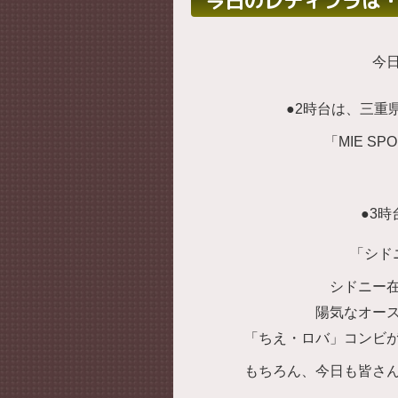
今日のレディフラは
今
●2時台は、三重
「MIE S
●3時
「シド
シドニー
陽気なオー
「ちえ・ロバ」コンビ
もちろん、今日も皆さ