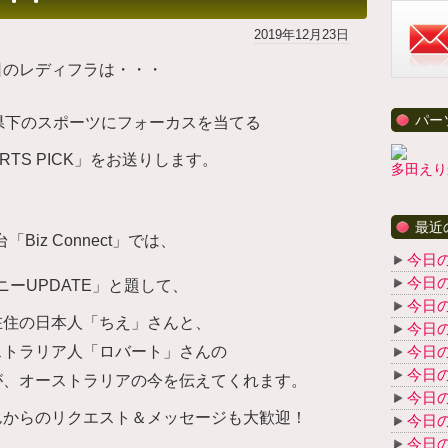
・・・
2019年12月23日
日のレディフラは・・・
パー
県下のスポーツにフォーカスを当てる
PORTS PICK」をお送りします。
多田えり
最近
台「Biz Connect」では、
今日
今日
ニーUPDATE」と題して、
今日
在住の日本人「ちえ」さんと、
今日
ストラリア人「ロバート」さんの
今日
今日
が、オーストラリアの今を伝えてくれます。
今日
んからのリクエスト＆メッセージも大歓迎！
今日
今日