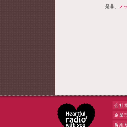
是非、
メ
会社
企業
番組