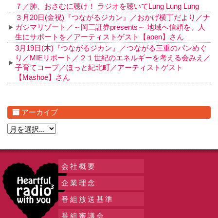
７／肺、おさむに聴け！ ラジオを聴いてLung Lung Lung
３月20日(金祝)『つながるジカン』／おかげ横丁だより／ナ
ガシマリゾート／～岡三証券presents～ 地域へ信頼を、人
生にサポートを／アーティストゲスト【aoen】さん
3月19日(木)『つながるジカン』／つながる三重のパンめぐ
り／MIEリポート／２１世紀のエネルギーを考える会みえ／
子育てコープ／ほっと紀北町／アーティストゲスト
【Mashoe】さん
アーカイブ
会社概要
企業理念
番組放送基準
番組審議会