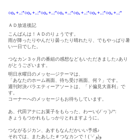
○o｡+..:*○o｡+..:*○o｡+..:*○o｡+..:*○o｡+..:*○o｡+..:*○o｡+..:*
ＡＤ放送後記
こんばんは！ＡＤのりょうです。
雨が降ったりやんだり曇ったり晴れたり、でもやっぱり暑
い一日でした。
つなカン３ヶ月の番組の感想などもいただきました♪あり
がとうございます。
明日水曜日のメッセ―ジテーマは、
「あなたのホーム画面、待ち受け画面、何？」です。
週刊対決バラエティーアソートは、「ド偏見大喜利」で
す。
コーナーへのメッセージもお待ちしています。
あ、代田アナにお菓子をもらった、わーい
(ﾉ´ヮ`)ﾉ*:
きょうもつかれもしっかりとれますように。
つながるジカン、あすもなんだかいい予感♪
それでは、またあした＃つなカンで！
( 'ᵕ' و(و