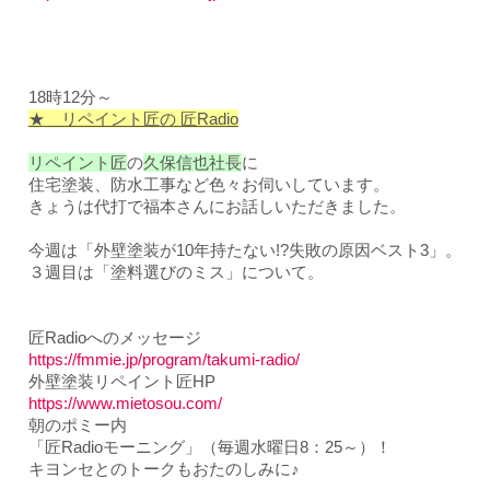
18時
12
分～
★ リペイント匠の 匠Radio
リペイント匠
の
久保信也社長
に
住宅塗装、防水工事など色々お伺いしています。
きょうは代打で福本さんにお話しいただきました。
今週は「外壁塗装が10年持たない!?失敗の原因ベスト3」。
３週目は「塗料選びのミス」について。
匠Radioへのメッセージ
https://fmmie.jp/program/takumi-radio/
外壁塗装リペイント匠HP
https://www.mietosou.com/
朝のポミー内
「匠Radioモーニング」（毎週水曜日8：25～）！
キヨンセとのトークもおたのしみに♪