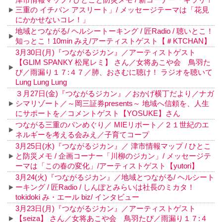
三重の イチバン アスリート」/ メッセージテーマは「花見
にかかせないコレ！」
地域とつながる/ ヘルシートーキング / 匠Radio / 聴いとこ！
知っとこ！10min みえ/アーティストゲスト【＃KTCHAN】
3月30日(月)『つながるジカン』／アーティストゲスト
【GLIM SPANKY 松尾レミ】 さん／女将あこや会 鳥羽た
び／雨漏り１７:４７／肺、おさむに聴け！ ラジオを聴いて
Lung Lung Lung
３月27日(金)『つながるジカン』／おかげ横丁だより／ナガ
シマリゾート／～岡三証券presents～ 地域へ信頼を、人生
にサポートを／コメントゲスト【YOSUKE】さん
つながる三重のパンめぐり／ MIEリポート／２１世紀のエ
ネルギーを考える会みえ／子育てコープ
3月25日(水)『つながるジカン』／ 津市情報マップ / ひとこ
と防災メモ / 企画コーナー「川柳のジカン」/ メッセージテ
ーマは「この春の変化」/アーティストゲスト【yutori】
3月24(火)『つながるジカン』／地域とつながる/ ヘルシート
ーキング / 匠Radio / しんぽとみらいは社長のミカタ！
tokidoki み・エール biz/ インタビュー
3月23日(月)『つながるジカン』／アーティストゲスト
【seiza】 さん／女将あこや会 鳥羽たび／雨漏り１７:４