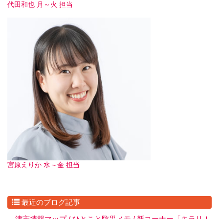
代田和也 月～火 担当
宮原えりか 水～金 担当
最近のブログ記事
津市情報マップ / ひとこと防災メモ / 新コーナー「キラリ！