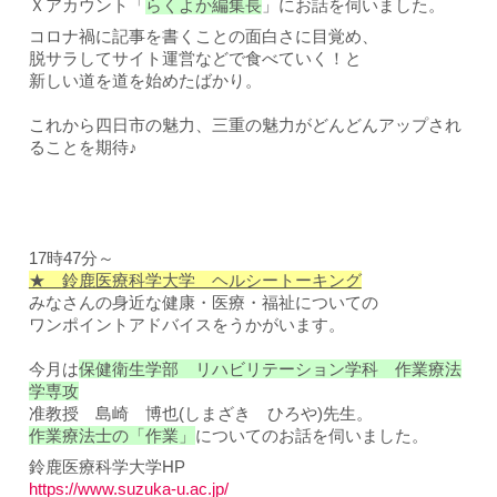
Ｘアカウント「
らくよか編集長
」にお話を伺いました。
コロナ禍に記事を書くことの面白さに目覚め、
脱サラしてサイト運営などで食べていく！と
新しい道を道を始めたばかり。
これから四日市の魅力、三重の魅力がどんどんアップされ
ることを期待♪
17時47分～
★
鈴鹿医療科学大学 ヘルシートーキング
みなさんの身近な健康・医療・福祉についての
ワンポイントアドバイスをうかがいます。
今月は
保健衛生学部 リハビリテーション学科 作業療法
学専攻
准教授 島崎 博也(しまざき ひろや)先生。
作業療法士の「作業」
についてのお話を伺いました。
鈴鹿医療科学大学HP
https://www.suzuka-u.ac.jp/