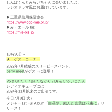
しんぽくんとみらいちゃんに会いましたよ。
ラジオドラマ風にお届けしています。
▶三重県信用保証協会
https://www.cgc-mie.or.jp/
▶み・エール biz
https://mie-biz.jp/
18時30分～
★ ゲストコーナー
2022年7月結成のスリーピースバンド、
berry meet
がゲストに登場！
Vo & Gt たく / Ba たなかり / Dr & Cho いこたん
レディオキューブには
2024年11月以来のご出演です。
今日7月8日(火)
メジャー1st Full Album「
白昼夢、結んだ言葉は花束に
」リ
リース！