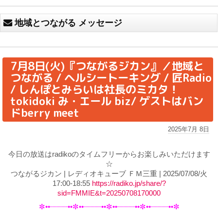
地域とつながる メッセージ
7月8日(火)『つながるジカン』／地域と
つながる / ヘルシートーキング / 匠Radio
/ しんぽとみらいは社長のミカタ！
tokidoki み・エール biz/ ゲストはバン
ドberry meet
2025年7月 8日
今日の放送はradikoのタイムフリーからお楽しみいただけます
☆
つながるジカン | レディオキューブ ＦＭ三重 | 2025/07/08/火
17:00-18:55
https://radiko.jp/share/?
sid=FMMIE&t=20250708170000
✼••┈┈┈┈••✼••┈┈┈┈••✼••┈┈┈┈••✼••┈┈┈┈••✼