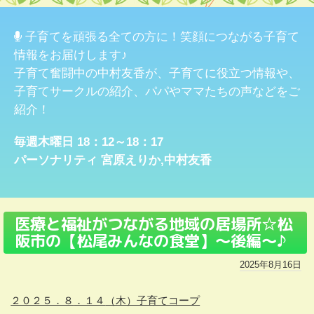
子育てを頑張る全ての方に！笑顔につながる子育て
情報をお届けします♪
子育て奮闘中の中村友香が、子育てに役立つ情報や、
子育てサークルの紹介、パパやママたちの声などをご
紹介！
毎週木曜日 18：12～18：17
パーソナリティ
宮原えりか
,
中村友香
医療と福祉がつながる地域の居場所☆松
阪市の【松尾みんなの食堂】～後編～♪
2025年8月16日
２０２５．８
．１４
（木）子育てコープ