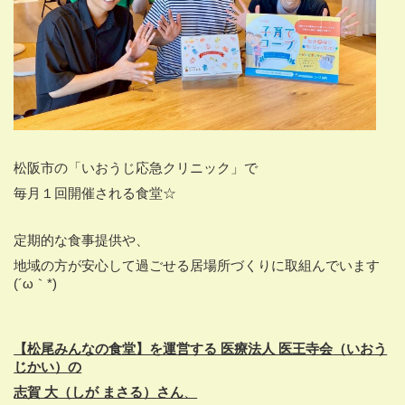
松阪市の「いおうじ応急クリニック」で
毎月１回開催される食堂☆
定期的な食事提供や、
地域の方が安心して過ごせる居場所づくりに取組んでいます
(´ω｀*)
【松尾みんなの食堂】を運営する 医療法人 医王寺会
（いおう
じかい）
の
志賀 大
（しが まさる）
さん
、