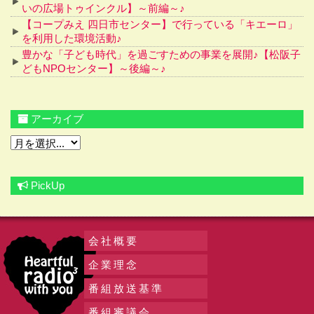
いの広場トゥインクル】～前編～♪
【コープみえ 四日市センター】で行っている「キエーロ」
を利用した環境活動♪
豊かな「子ども時代」を過ごすための事業を展開♪【松阪子
どもNPOセンター】～後編～♪
アーカイブ
PickUp
会社概要
企業理念
番組放送基準
番組審議会