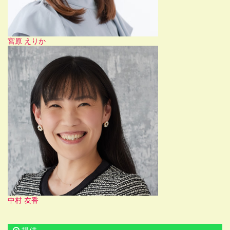
宮原 えりか
中村 友香