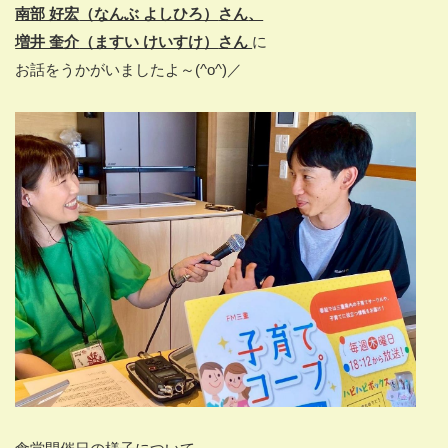
南部 好宏
（なんぶ よしひろ）
さん
、
増井 奎介
（ますい けいすけ）
さん
に
お話をうかがいましたよ～(^o^)／