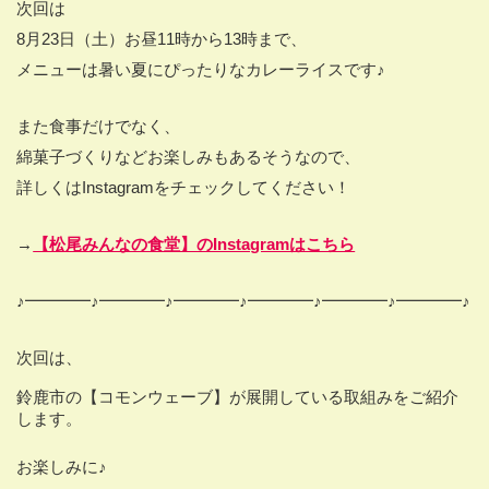
次回は
8
月
23
日（土）お昼
11
時から
13
時まで、
メニューは暑い夏にぴったりなカレーライスです♪
また食事だけでなく、
綿菓子づくりなどお楽しみもあるそうなので、
詳しくは
Instagram
をチェックしてください！
→
【松尾みんなの食堂】のInstagramはこちら
♪━━━━♪━━━━♪━━━━♪━━━━♪━━━━♪━━━━♪
次回は、
鈴鹿市の【コモンウェーブ】が展開している取組みをご紹介
します。
お楽しみに♪