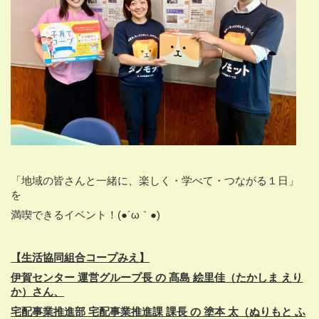
「地域の皆さんと一緒に、楽しく・学べて・つながる１日」
を
満喫できるイベント！(●´ω｀●)
【生活協同組合コープみえ】
伊賀センター 運営グループ長 の 髙島 絵里佳
（たかしま えり
か）
さん、
宅配事業推進部 宅配事業推進課 課長 の 塗本 太
（ぬりもと ふ