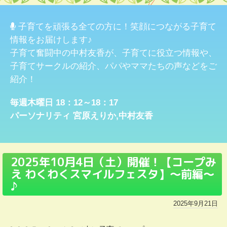
子育てを頑張る全ての方に！笑顔につながる子育て
情報をお届けします♪
子育て奮闘中の中村友香が、子育てに役立つ情報や、
子育てサークルの紹介、パパやママたちの声などをご
紹介！
毎週木曜日 18：12～18：17
パーソナリティ
宮原えりか
,
中村友香
2025年10月4日（土）開催！【コープみ
え わくわくスマイルフェスタ】～前編～
♪
2025年9月21日