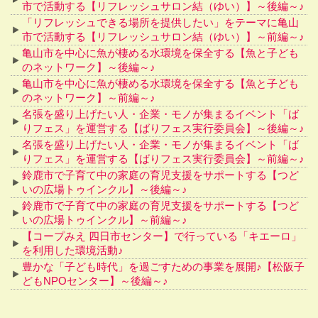
市で活動する【リフレッシュサロン結（ゆい）】～後編～♪
「リフレッシュできる場所を提供したい」をテーマに亀山
市で活動する【リフレッシュサロン結（ゆい）】～前編～♪
亀山市を中心に魚が棲める水環境を保全する【魚と子ども
のネットワーク】～後編～♪
亀山市を中心に魚が棲める水環境を保全する【魚と子ども
のネットワーク】～前編～♪
名張を盛り上げたい人・企業・モノが集まるイベント「ば
りフェス」を運営する【ばりフェス実行委員会】～後編～♪
名張を盛り上げたい人・企業・モノが集まるイベント「ば
りフェス」を運営する【ばりフェス実行委員会】～前編～♪
鈴鹿市で子育て中の家庭の育児支援をサポートする【つど
いの広場トゥインクル】～後編～♪
鈴鹿市で子育て中の家庭の育児支援をサポートする【つど
いの広場トゥインクル】～前編～♪
【コープみえ 四日市センター】で行っている「キエーロ」
を利用した環境活動♪
豊かな「子ども時代」を過ごすための事業を展開♪【松阪子
どもNPOセンター】～後編～♪