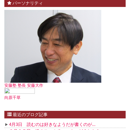
パーソナリティ
安藤塾 塾長 安藤大作
向原千草
最近のブログ記事
4月3日 読むのは好きなようだが書くのが...