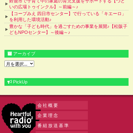
鈴鹿市で子育て中の家庭の育児支援をサポートする【つど
いの広場トゥインクル】～前編～♪
【コープみえ 四日市センター】で行っている「キエーロ」
を利用した環境活動♪
豊かな「子ども時代」を過ごすための事業を展開♪【松阪子
どもNPOセンター】～後編～♪
アーカイブ
PickUp
会社概要
企業理念
番組放送基準