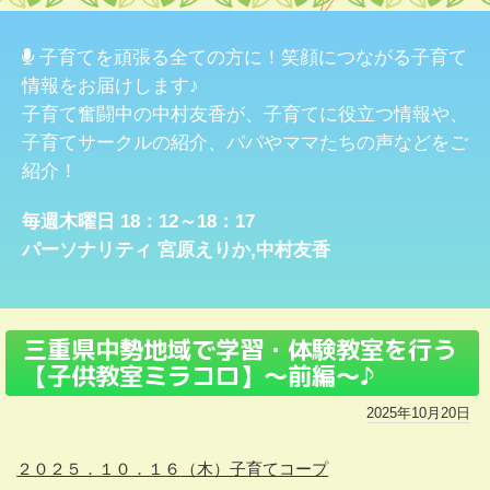
子育てを頑張る全ての方に！笑顔につながる子育て
情報をお届けします♪
子育て奮闘中の中村友香が、子育てに役立つ情報や、
子育てサークルの紹介、パパやママたちの声などをご
紹介！
毎週木曜日 18：12～18：17
パーソナリティ
宮原えりか
,
中村友香
三重県中勢地域で学習・体験教室を行う
【子供教室ミラコロ】～前編～♪
2025年10月20日
２０２５．１０
．１６
（木）子育てコープ