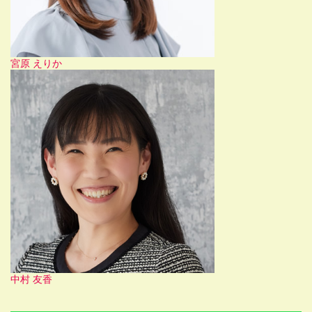
宮原 えりか
中村 友香