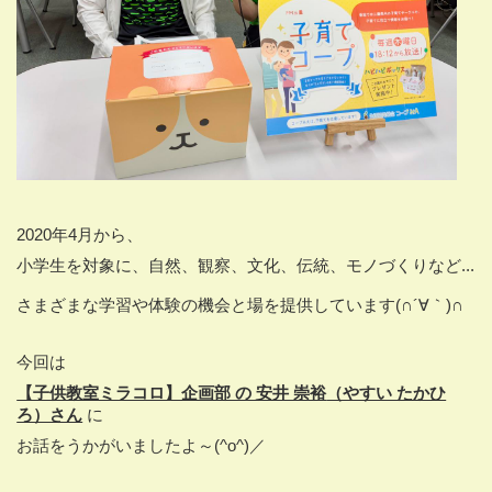
2020年
4
月から、
小学生を対象に、自然、観察、文化、伝統、モノづくりなど...
さまざまな学習や体験の機会と場を提供しています(∩´∀｀)∩
今回は
【子供教室ミラコロ】企画部 の 安井 崇裕
（やすい たかひ
ろ）さん
に
お話をうかがいましたよ～(^o^)／