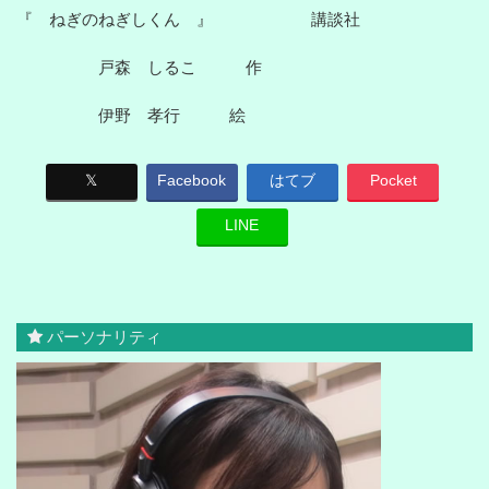
『 ねぎのねぎしくん 』 講談社
戸森 しるこ 作
伊野 孝行 絵
𝕏
Facebook
はてブ
Pocket
LINE
パーソナリティ