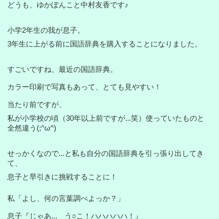
どうも、ゆかぽんこと中村友香です♪
小学2年生の我が息子。
3年生に上がる前に国語辞典を購入することになりました。
すごいですね、最近の国語辞典。
カラー印刷で写真もあって、とても見やすい！
当たり前ですが、
私が小学校の頃（30年以上前ですが...笑）使っていたものと
全然違う(;^ω^)
せっかくなので...と私も自分の国語辞典を引っ張り出してき
て、
息子と早引きに挑戦することに！
私「よし、何の言葉調べよっか？」
息子『じゃあ... う○こ！ハハハハハ！』