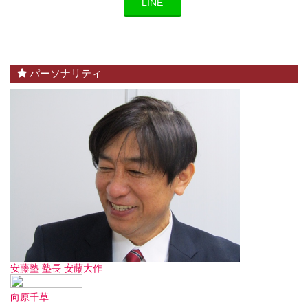
LINE
パーソナリティ
安藤塾 塾長 安藤大作
向原千草