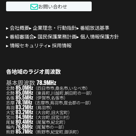
お問い合わせ
会社概要
企業理念・行動指針
番組放送基準
番組審議会
国民保護業務計画
個人情報保護方針
情報セキュリティ
採用情報
各地域のラジオ周波数
基本周波数
78.9MHz
85.0MHz
北勢
（四日市市,桑名市,いなべ市）
85.0MHz
北勢
（東員町,川越町,朝日町の一部）
85.5MHz
名張
（伊賀市,名張市）
78.1MHz
志摩
（志摩市,鳥羽市,度会郡の一部）
83.2MHz
鳥羽
（鳥羽市）
83.2MHz
大宮
（大台町,旧大宮町）
84.9MHz
宮川
（大台町,旧宮川村）
80.4MHz
尾鷲
（尾鷲市,紀北町）
76.8MHz
輪内
（尾鷲市の一部）
85.7MHz
熊野
（熊野市,紀宝町,御浜町）