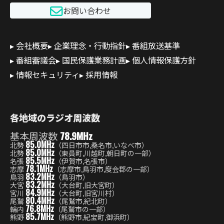
お問い合わせ
会社概要
企業理念・行動指針
番組放送基準
番組審議会
国民保護業務計画
個人情報保護方針
情報セキュリティ
採用情報
各地域のラジオ周波数
基本周波数
78.9MHz
85.0MHz
北勢
（四日市市,桑名市,いなべ市）
85.0MHz
北勢
（東員町,川越町,朝日町の一部）
85.5MHz
名張
（伊賀市,名張市）
78.1MHz
志摩
（志摩市,鳥羽市,度会郡の一部）
83.2MHz
鳥羽
（鳥羽市）
83.2MHz
大宮
（大台町,旧大宮町）
84.9MHz
宮川
（大台町,旧宮川村）
80.4MHz
尾鷲
（尾鷲市,紀北町）
76.8MHz
輪内
（尾鷲市の一部）
85.7MHz
熊野
（熊野市,紀宝町,御浜町）