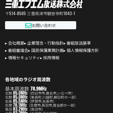
〒514-8505 三重県津市観音寺町1043-1
お問い合わせ
会社概要
企業理念・行動指針
番組放送基準
番組審議会
国民保護業務計画
個人情報保護方針
情報セキュリティ
採用情報
各地域のラジオ周波数
基本周波数
78.9MHz
85.0MHz
北勢
（四日市市,桑名市,いなべ市）
85.0MHz
北勢
（東員町,川越町,朝日町の一部）
85.5MHz
名張
（伊賀市,名張市）
78.1MHz
志摩
（志摩市,鳥羽市,度会郡の一部）
83.2MHz
鳥羽
（鳥羽市）
83.2MHz