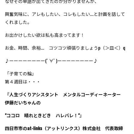
なぜその単語が出てきたのか分かりませんが、
興奮気味に、アレもしたい、コレもしたい...と計画を話して
くれました。
お出かけしたい欲は私も高まってます！
お金、時間、余裕... コツコツ頑張りましょうp（＞皿＜）q
♪ーーーーーーーー(ﾟ∀ﾟ)ーーーーーーーー♪
「子育ての輪」
第４週目は・・・
『人生づくりアシスタント メンタルコーディーネーター
伊藤だいちゃんの
"ココロ 晴れときどき ハレバレ！"』
四日市市のat-links（アットリンクス）株式会社 代表取締